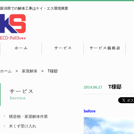
新潟県での解体工事はケイ・エス環境興業
ホーム
>
家屋解体
> T様邸
T様邸
2014.06.17
before
構造物・家屋解体作業
木くず受け入れ